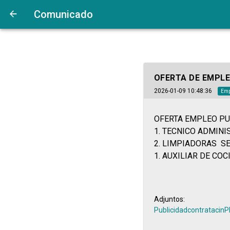
https://www.bandomovil.com/userFiles/YL/YL0ItPublicidadcontrataci
Comunicado
OFERTA DE EMPLE
2026-01-09 10:48:36
Emp
OFERTA EMPLEO PU
1. TECNICO ADMINI
2. LIMPIADORAS S
1. AUXILIAR DE COC
Adjuntos:
Publicidadcontratacin