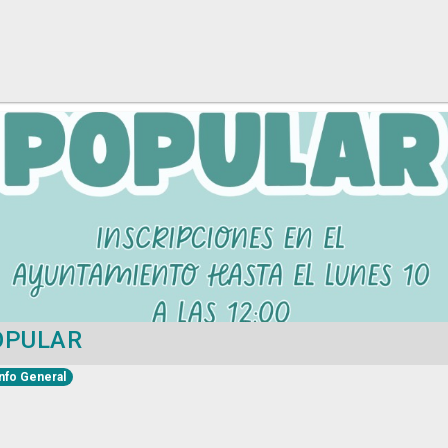
OPULAR
nfo General